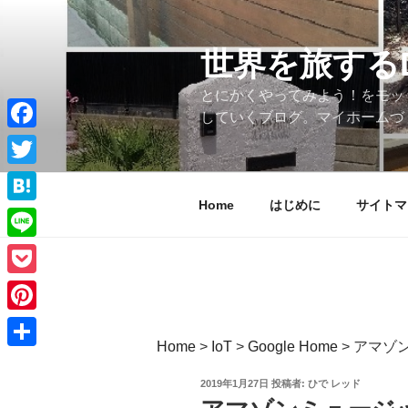
コ
ン
テ
世界を旅する
ン
とにかくやってみよう！をモッ
ツ
していくブログ。マイホームづ
へ
ス
Facebook
キ
Twitter
ッ
Home
はじめに
サイトマ
プ
Hatena
Line
Pocket
Pinterest
Home
>
IoT
>
Google Home
>
アマゾン
共
投
2019年1月27日
投稿者:
ひで レッド
有
稿