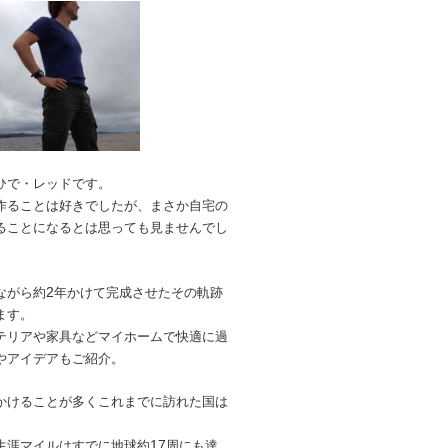
ひで・レッドです。
作ることは好きでしたが、
まさか自宅の
ることになるとは思っても見ませんでし
2
ながら約
年かけて完成させたその軌跡
ます。
テリアや家具などマイホームで快適に過
やアイデアもご紹介。
かけることが多くこれまでに訪れた国は
17
生涯マイルはすでに地球約
周にも達