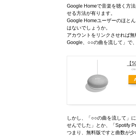
e
er
n
et
Google Home
で音楽を聴く方法
b
a
せる方法が有ります。
Google Homeユーザーのほと
o
はないでしょうか。
o
アカウントをリンクさせれば無
k
Google
、○○の曲を流して」で
【5
cr
しかし、「○○の曲を流して」
せんでした」とか、「
Spotify 
つまり、無料版ですと曲数が少