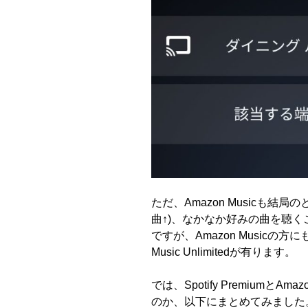
ただ、
Amazon Music
も結局の
曲↑
)
、
なかなか好みの曲を聴く
ですが、Amazon Music
の方に
Music
Unlimited
が有ります。
では、
Spotify Premium
と
Amazo
のか、以下に
まとめてみました