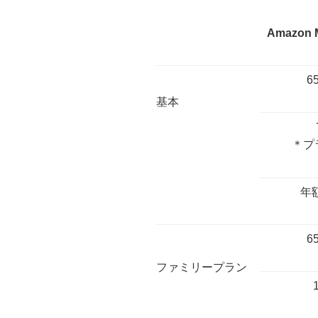
Amazon M
6
基本 ​
​
＊プ
​
年額
65
ファミリープラン ​
​