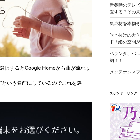
新築時のテレ
置する？その
集成材を本物
吹き抜けの大
ド！縦の空間
ベランダ、バ
約！！
選択すると
Google Home
から曲が流れま
メンテナンス
ム”という名前にしているのでこれを選
スポンサーリンク