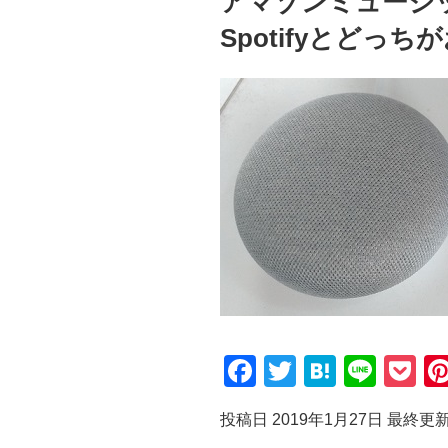
アマゾンミュージッ
日:
Spotifyとどっち
F
T
H
Li
P
a
wi
at
n
o
投稿日 2019年1月27日
最終更新日
c
tt
e
e
ck