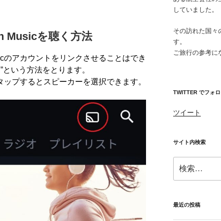
していました。
その訪れた国々
on Musicを聴く方法
す。
ご旅行の参考に
c
のアカウントをリンクさせることはでき
”という方法をとります。
をタップするとスピーカーを選択できます。
TWITTER でフォ
ツイート
サイト内検索
検
索:
最近の投稿