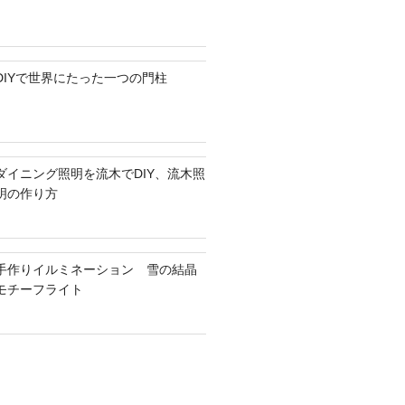
DIYで世界にたった一つの門柱
ダイニング照明を流木でDIY、流木照
明の作り方
手作りイルミネーション 雪の結晶
モチーフライト