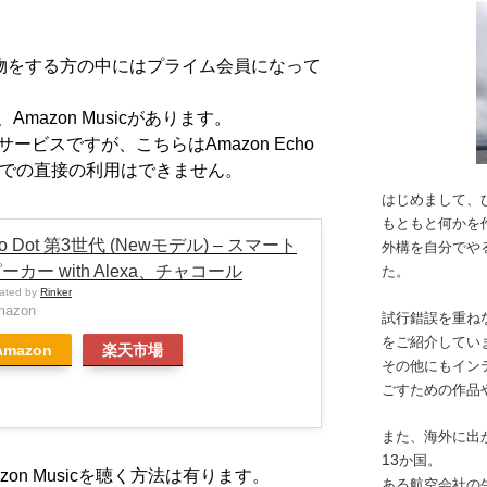
物をする方の中にはプライム会員になって
、
Amazon Music
があります。
サービスですが、こちらは
Amazon Echo
での直接の利用はできません。
はじめまして、
もともと何かを
ho Dot 第3世代 (Newモデル) – スマート
外構を自分でや
ーカー with Alexa、チャコール
た。
eated by
Rinker
mazon
試行錯誤を重ね
をご紹介してい
Amazon
楽天市場
その他にもイン
ごすための作品
また、海外に出
13
か国。
zon Music
を聴く方法は有ります。
ある航空会社の