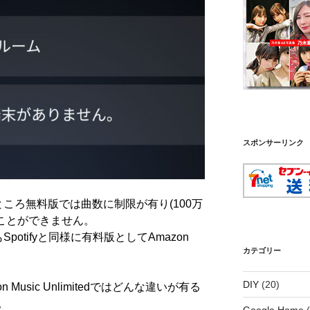
スポンサーリンク
ところ無料版では曲数に制限が有り
(100
万
ことができません。
も
Spotify
と同様に有料版として
Amazon
カテゴリー
DIY
(20)
n Music
Unlimited
ではどんな違いが有る
。