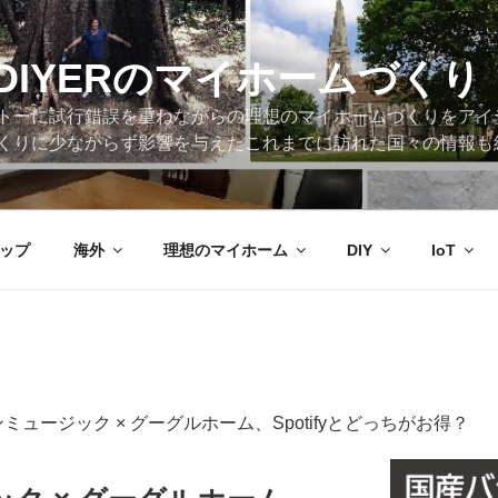
DIYERのマイホームづくり
トーに試行錯誤を重ねながらの理想のマイホームづくりをアイ
くりに少なからず影響を与えたこれまでに訪れた国々の情報も
ップ
海外
理想のマイホーム
DIY
IoT
ミュージック × グーグルホーム、Spotifyとどっちがお得？