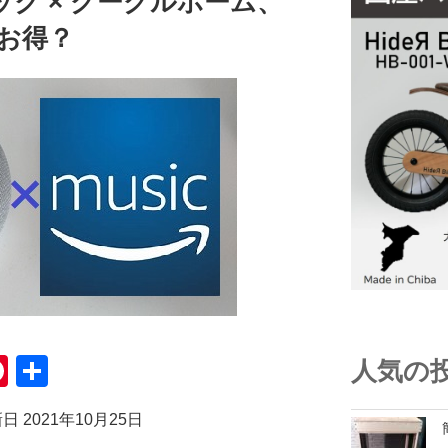
ク × グーグルホーム、
がお得？
Pi
共
人気の
nt
有
 2021年10月25日
er