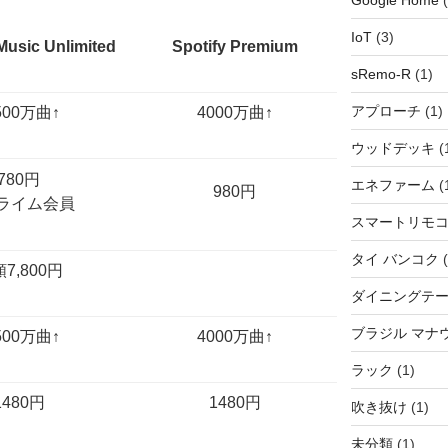
Google Home
(
IoT
(3)
usic Unlimited
Spotify Premium
sRemo-R
(1)
アプローチ
(1)
500万曲↑ ​
4000万曲↑ ​
ウッドデッキ
(
780円 ​
エネファーム
(
980円 ​
ライム会員 ​
スマートリモ
タイ バンコク
(
7,800円 ​
​
ダイニングテ
ブラジル マナ
00万曲↑ ​​
4000万曲↑ ​
ラック
(1)
1480円 ​
1480円 ​
吹き抜け
(1)
未分類
(1)