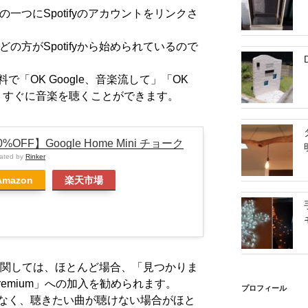
e
の一つに
Spotify
のアカウントをリンクさ
st
んどの方がSpotifyから始められているので
料で「
OK Google
、音楽流して」「
OK
、すぐに音楽を聴くことができます。
0%OFF】Google Home Mini チョーク
eated by
Rinker
Amazon
楽天市場
に関しては、ほとんど場合、「見つかりま
Premium」
への加入を勧められます。
プロフィール
なく、聴きたい曲が聴けない場合がほと