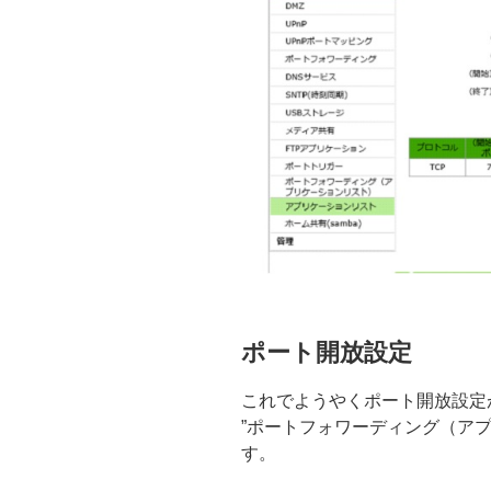
ポート開放設定
これでようやくポート開放設定
”ポートフォワーディング（ア
す。