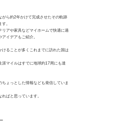
2
ながら約
年かけて完成させたその軌跡
ます。
テリアや家具などマイホームで快適に過
やアイデアもご紹介。
かけることが多くこれまでに訪れた国は
17
生涯マイルはすでに地球約
周にも達
のちょっとした情報なども発信していま
なればと思っています。
ロー