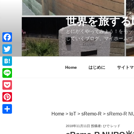
コ
ン
テ
世界を旅する
ン
とにかくやってみよう！をモッ
ツ
していくブログ。マイホームづ
へ
ス
Facebook
キ
Twitter
ッ
Home
はじめに
サイトマ
プ
Hatena
Line
Pocket
Pinterest
Home
>
IoT
>
sRemo-R
>
sRemo-R
共
投
2018年11月11日
投稿者:
ひで レッド
有
稿