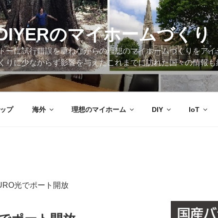
DIYERのマイホームづくり
トーに試行錯誤を重ねながらの理想のマイホームづくりをアイ
くりに少なからず影響を与えたこれまでに訪れた国々の情報も
ップ
海外
理想のマイホーム
DIY
IoT
 NURO光でポート開放