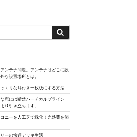
検
索
ビアンテナ問題。アンテナはどこに設
意外な設置場所とは。
そっくりな耳付き一枚板にする方法
きな窓には断然バーチカルブライン
がより引き立ちます。
ルコニーを人工芝で緑化！光熱費を節
フリーの快適デッキ生活