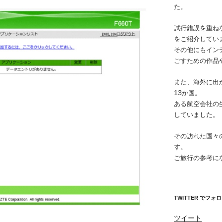
た。
試行錯誤を重ね
をご紹介してい
その他にもイン
ごすための作品
また、海外に出
13
か国。
ある航空会社の
していました。
その訪れた国々
す。
ご旅行の参考に
TWITTER でフォ
ツイート