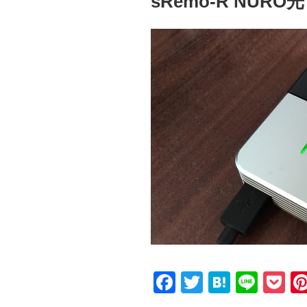
sRemo-R NUR
日:
F
T
H
Li
P
a
wi
at
n
o