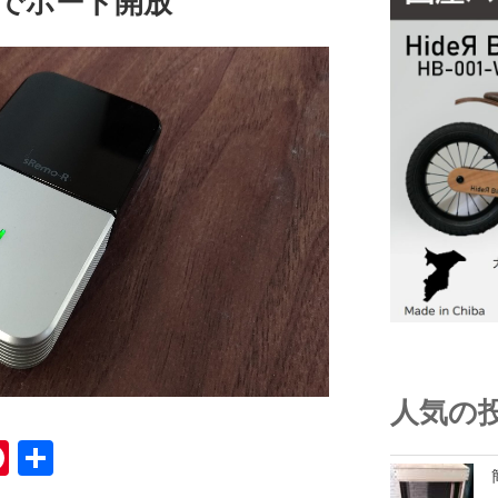
O光でポート開放
人気の
Pi
共
nt
有