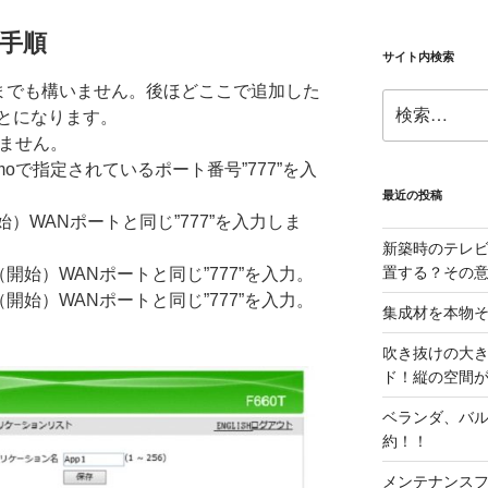
手順
サイト内検索
ままでも構いません。後ほどここで追加した
検
とになります。
索:
いません。
moで指定されているポート番号”777”を入
最近の投稿
始）WANポートと同じ”777”を入力しま
新築時のテレ
置する？その
開始）WANポートと同じ”777”を入力。
開始）WANポートと同じ”777”を入力。
集成材を本物
。
吹き抜けの大
ド！縦の空間
ベランダ、バ
約！！
メンテナンス