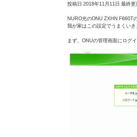
投稿日 2018年11月11日
最終更新
c
tt
e
e
ck
e
er
n
et
NURO光のONU ZXHN F66
b
a
我が家はこの設定でうまくいき
o
まず、ONUの管理画面にログ
o
k