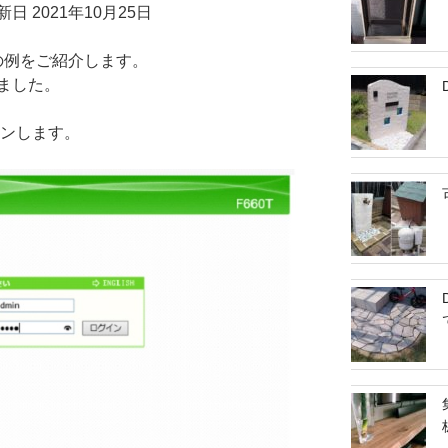
日 2021年10月25日
er
e
0Tの例をご紹介します。
st
ました。
インします。