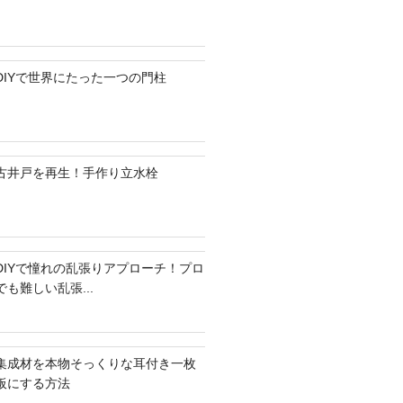
DIYで世界にたった一つの門柱
古井戸を再生！手作り立水栓
DIYで憧れの乱張りアプローチ！プロ
でも難しい乱張...
集成材を本物そっくりな耳付き一枚
板にする方法