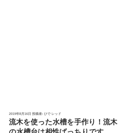
投
2019年8月16日
投稿者:
ひで レッド
稿
流木を使った水槽を手作り！流木
日:
の水槽台は相性ばっちりです。