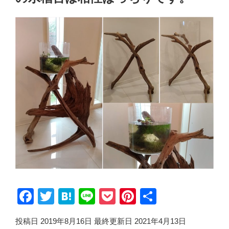
F
T
H
Li
P
Pi
共
a
wi
at
n
o
nt
有
投稿日 2019年8月16日
最終更新日 2021年4月13日
c
tt
e
e
ck
er