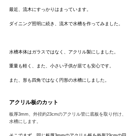
e
er
n
et
e
最近、流木にすっかりはまっています。
b
a
st
ダイニング照明に続き、流木で水槽を作ってみました。
o
o
k
水槽本体はガラスではなく、アクリル製にしました。
重量も軽く、また、小さい子供が居ても安心です。
また、形も四角ではなく円形の水槽にしました。
アクリル板のカット
板厚
3mm
、外径約
23cm
のアクリル管に底板を取り付け、
水槽にします。
そこでまず、同じ板厚
3mm
のアクリル板を外形
23cm
の円