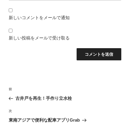
新しいコメントをメールで通知
新しい投稿をメールで受け取る
投
前
前
稿
の
古井戸を再生！手作り立水栓
ナ
投
ビ
稿
次
次
ゲ
の
東南アジアで便利な配車アプリGrab
投
ー