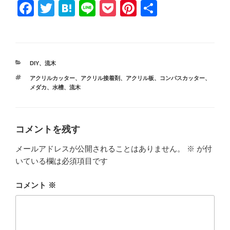
F
T
H
Li
P
Pi
共
a
wi
at
n
o
nt
有
c
tt
e
e
ck
er
e
er
n
et
e
カ
DIY
、
流木
b
a
st
テ
タ
アクリルカッター
、
アクリル接着剤
、
アクリル板
、
コンパスカッター
、
ゴ
o
グ
メダカ
、
水槽
、
流木
リ
ー
o
k
コメントを残す
メールアドレスが公開されることはありません。
※
が付
いている欄は必須項目です
コメント
※