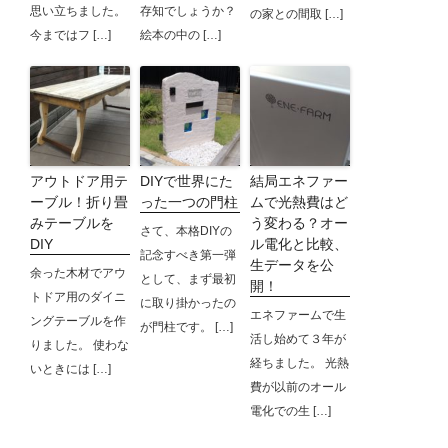
思い立ちました。
存知でしょうか？
の家との間取 […]
今まではフ […]
絵本の中の […]
アウトドア用テ
DIYで世界にた
結局エネファー
ーブル！折り畳
った一つの門柱
ムで光熱費はど
みテーブルを
う変わる？オー
さて、本格DIYの
DIY
ル電化と比較、
記念すべき第一弾
生データを公
余った木材でアウ
として、まず最初
開！
トドア用のダイニ
に取り掛かったの
エネファームで生
ングテーブルを作
が門柱です。 […]
活し始めて３年が
りました。 使わな
経ちました。 光熱
いときには […]
費が以前のオール
電化での生 […]