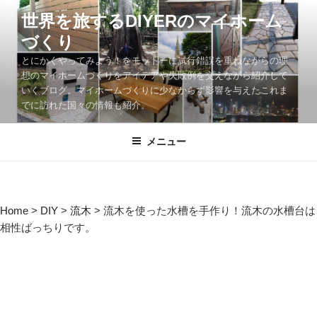
コ
世界を旅するDIYERのマイホーム
ン
づくり
テ
ン
とにかくやってみよう！をモットーに試行錯誤を重ねながらの理
ツ
想のマイホームづくりをアイデアや失敗例を交えながら紹介して
いくブログ。マイホームづくりに少なからず影響を与えたこれま
へ
でに訪れた国々の情報も紹介。
ス
キ
メニュー
ッ
プ
Home
>
DIY
>
流木
>
流木を使った水槽を手作り！流木の水槽台は
相性ばっちりです。