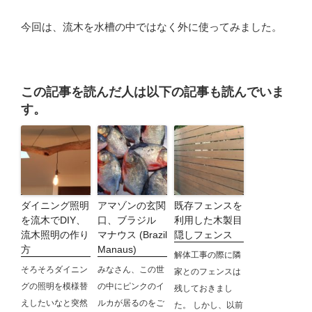
今回は、流木を水槽の中ではなく外に使ってみました。
この記事を読んだ人は以下の記事も読んでいま
す。
ダイニング照明
アマゾンの玄関
既存フェンスを
を流木でDIY、
口、ブラジル
利用した木製目
流木照明の作り
マナウス (Brazil
隠しフェンス
方
Manaus)
解体工事の際に隣
そろそろダイニン
みなさん、この世
家とのフェンスは
グの照明を模様替
の中にピンクのイ
残しておきまし
えしたいなと突然
ルカが居るのをご
た。 しかし、以前