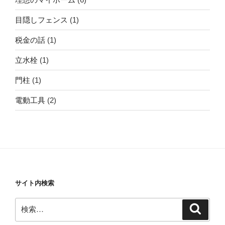
目隠しフェンス
(1)
税金の話
(1)
立水栓
(1)
門柱
(1)
電動工具
(2)
サイト内検索
検
検
索
索: