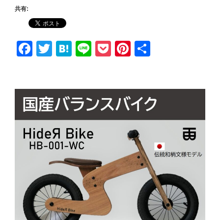
共有:
F
T
H
Li
P
Pi
共
a
wi
at
n
o
nt
有
c
tt
e
e
ck
er
e
er
n
et
e
b
a
st
o
o
k