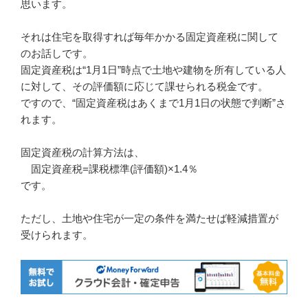
e
er
n
et
e
思います。
b
a
st
それは住宅を取得すれば毎年かかる固定資産税に関して
o
のお話しです。
o
固定資産税は“1月1日”時点で土地や建物を所有している人
k
に対して、その評価額に応じて課せられる税金です。
ですので、“固定資産税はあくまで1月1日の状態で判断”さ
れます。
固定資産税の計算方法は、
固定資産税=課税標準(評価額)×1.4％
です。
ただし、土地や住宅が一定の条件を満たせば軽減措置が
受けられます。