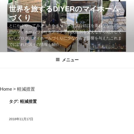
コ
世界を旅するDIYERのマイホーム
ン
づくり
テ
ン
とにかくやってみよう！をモットーに試行錯誤を重ねながらの理
ツ
想のマイホームづくりをアイデアや失敗例を交えながら紹介して
いくブログ。マイホームづくりに少なからず影響を与えたこれま
へ
でに訪れた国々の情報も紹介。
ス
キ
メニュー
ッ
プ
Home
>
軽減措置
タグ:
軽減措置
投
2018年11月17日
稿
日: