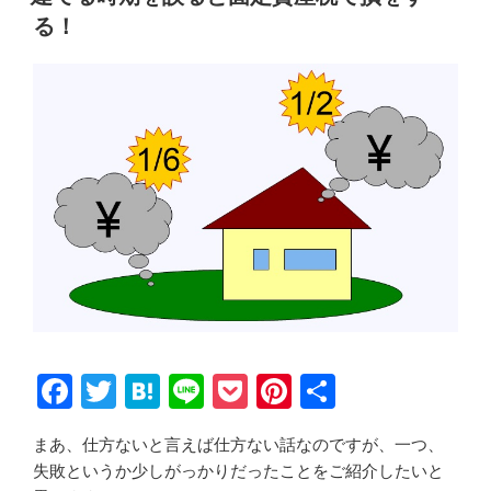
る！
F
T
H
Li
P
Pi
共
a
wi
at
n
o
nt
有
まあ、仕方ないと言えば仕方ない話なのですが、一つ、
c
tt
e
e
ck
er
失敗というか少しがっかりだったことをご紹介したいと