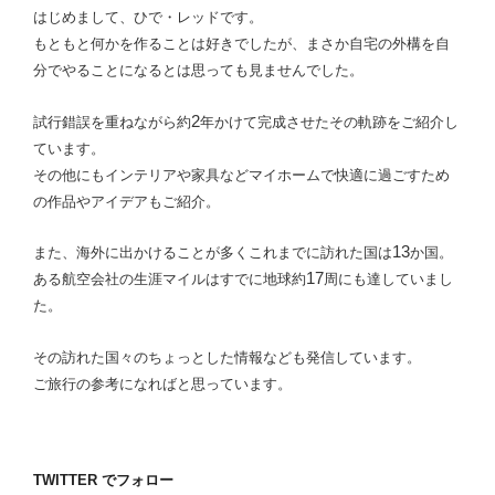
はじめまして、ひで・レッドです。
もともと何かを作ることは好きでしたが、
まさか自宅の外構を自
分でやることになるとは思っても見ませんでした。
2
試行錯誤を重ねながら約
年かけて完成させたその軌跡をご紹介し
ています。
その他にもインテリアや家具などマイホームで快適に過ごすため
の作品やアイデアもご紹介。
13
また、海外に出かけることが多くこれまでに訪れた国は
か国。
17
ある航空会社の生涯マイルはすでに地球約
周にも達していまし
た。
その訪れた国々のちょっとした情報なども発信しています。
ご旅行の参考になればと思っています。
TWITTER でフォロー