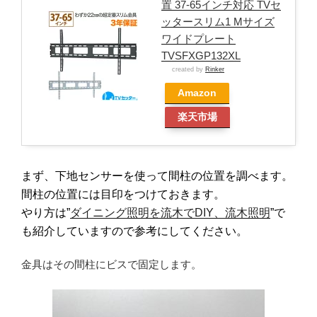
置 37-65インチ対応 TVセ
ッタースリム1 Mサイズ
ワイドプレート
TVSFXGP132XL
created by
Rinker
Amazon
楽天市場
まず、下地センサーを使って間柱の位置を調べます。
間柱の位置には目印をつけておきます。
や
り方は”
ダイニング照明を流木でDIY、流木照明
”で
も紹介していますので参考にしてください。
金具はその間柱にビスで固定します。