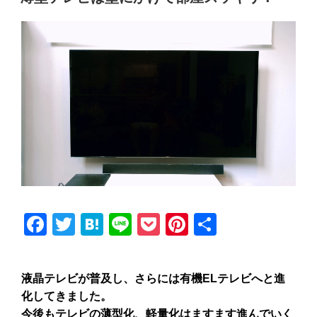
F
T
H
Li
P
Pi
共
a
wi
at
n
o
nt
有
c
tt
e
e
ck
er
液晶テレビが普及し、さらには有機
EL
テレビへと進
e
er
n
et
e
化してきました。
b
a
st
今後もテレビの薄型化、軽量化はますます進んでいく