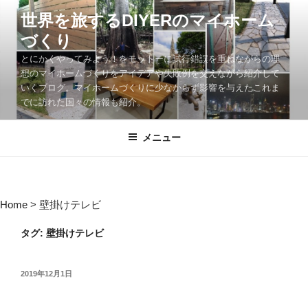
コ
世界を旅するDIYERのマイホーム
ン
づくり
テ
ン
とにかくやってみよう！をモットーに試行錯誤を重ねながらの理
ツ
想のマイホームづくりをアイデアや失敗例を交えながら紹介して
いくブログ。マイホームづくりに少なからず影響を与えたこれま
へ
でに訪れた国々の情報も紹介。
ス
キ
メニュー
ッ
プ
Home
>
壁掛けテレビ
タグ:
壁掛けテレビ
投
2019年12月1日
稿
日: