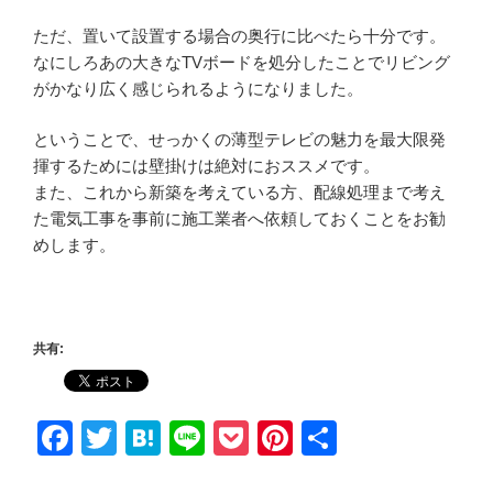
ただ、置いて設置する場合の奥行に比べたら十分です。
なにしろあの大きなTVボードを処分したことでリビング
がかなり広く感じられるようになりました。
ということで、せっかくの薄型テレビの魅力を最大限発
揮するためには壁掛けは絶対におススメです。
また、これから新築を考えている方、配線処理まで考え
た電気工事を事前に施工業者へ依頼しておくことをお勧
めします。
共有:
F
T
H
Li
P
Pi
共
a
wi
at
n
o
nt
有