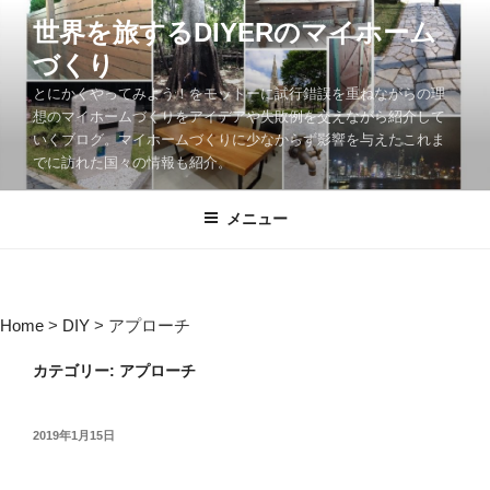
コ
世界を旅するDIYERのマイホーム
ン
づくり
テ
ン
とにかくやってみよう！をモットーに試行錯誤を重ねながらの理
ツ
想のマイホームづくりをアイデアや失敗例を交えながら紹介して
いくブログ。マイホームづくりに少なからず影響を与えたこれま
へ
でに訪れた国々の情報も紹介。
ス
キ
メニュー
ッ
プ
Home
>
DIY
>
アプローチ
カテゴリー:
アプローチ
投
2019年1月15日
稿
日: