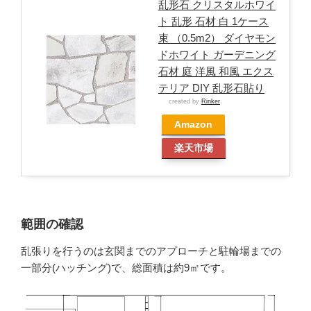
乱形石 クリスタルホワイ
ト 乱形 石材 白 1ケース
束 （0.5m2） ダイヤモン
ドホワイト ガーデニング
石材 庭 洋風 和風 エクス
テリア DIY 乱形石貼り
created by
Rinker
Amazon
楽天市場
範囲の確認
乱張りを行うのは玄関までのアプローチと駐輪場までの
一部分(ハッチング)で、総面積は約9㎡です。