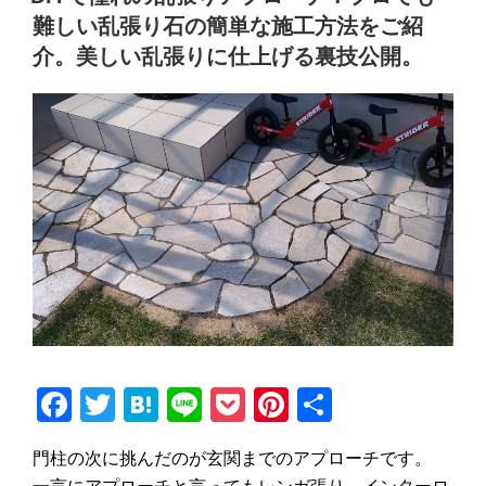
難しい乱張り石の簡単な施工方法をご紹
介。美しい乱張りに仕上げる裏技公開。
F
T
H
Li
P
Pi
共
a
wi
at
n
o
nt
有
門柱の次に挑んだのが玄関までのアプローチです。
c
tt
e
e
ck
er