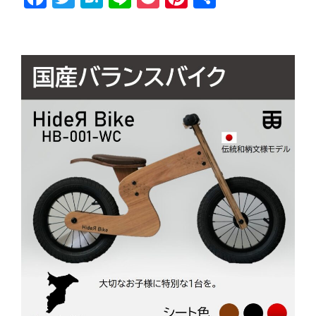
a
wi
at
n
o
nt
有
c
tt
e
e
ck
er
e
er
n
et
e
b
a
st
o
o
k