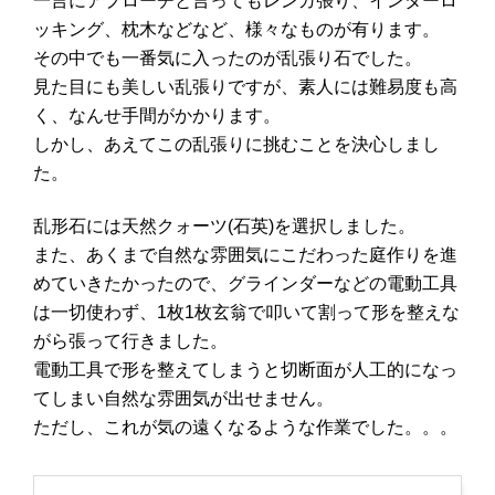
一言にアプローチと言ってもレンガ張り、インターロ
e
er
n
et
e
ッキング、枕木などなど、様々なものが有ります。
b
a
st
その中でも一番気に入ったのが乱張り石でした。
o
見た目にも美しい乱張りですが、素人には難易度も高
く、なんせ手間がかかります。
o
しかし、あえてこの乱張りに挑むことを決心しまし
k
た。
乱形石には天然クォーツ
(
石英
)
を選択しました。
また、あくまで自然な雰囲気にこだわった庭作りを進
めていきたかったので、グラインダーなどの電動工具
は一切使わず、
1
枚
1
枚玄翁で叩いて割って形を整えな
がら張って行きました。
電動工具で形を整えてしまうと切断面が人工的になっ
てしまい自然な雰囲気が出せません。
ただし、これが気の遠くなるような作業でした。。。