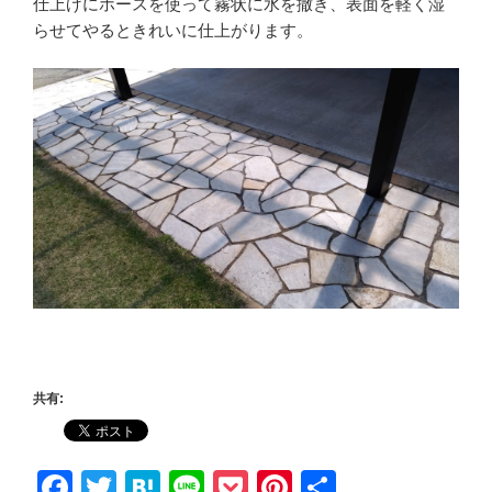
仕上げにホースを使って霧状に水を撒き、表面を軽く湿
らせてやるときれいに仕上がります。
共有:
F
T
H
Li
P
Pi
共